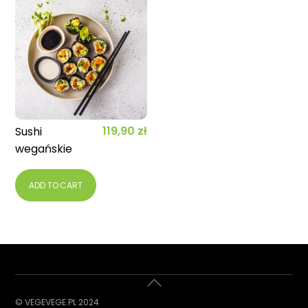
119,90
zł
Sushi
wegańskie
ADD TO CART
Back
To
© VEGEVEGE.PL 2024