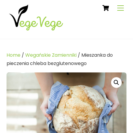
Cart
Skip
Men
to
content
Home
/
Wegańskie Zamienniki
/ Mieszanka do
pieczenia chleba bezglutenowego