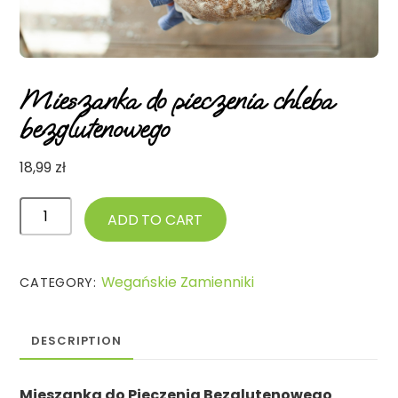
Mieszanka do pieczenia chleba
bezglutenowego
18,99
zł
Mieszanka
ADD TO CART
do
pieczenia
Wegańskie Zamienniki
chleba
CATEGORY:
bezglutenowego
quantity
DESCRIPTION
Mieszanka do Pieczenia Bezglutenowego