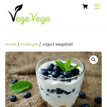
Cart
Skip
Men
to
content
Home
/
Przekąski
/ Jogurt wegański